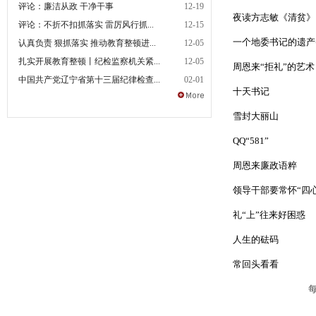
评论：廉洁从政 干净干事
12-19
夜读方志敏《清贫》
评论：不折不扣抓落实 雷厉风行抓...
12-15
一个地委书记的遗产
认真负责 狠抓落实 推动教育整顿进...
12-05
扎实开展教育整顿丨纪检监察机关紧...
12-05
周恩来“拒礼”的艺术
中国共产党辽宁省第十三届纪律检查...
02-01
十天书记
雪封大丽山
QQ“581”
周恩来廉政语粹
领导干部要常怀“四心
礼“上”往来好困惑
人生的砝码
常回头看看