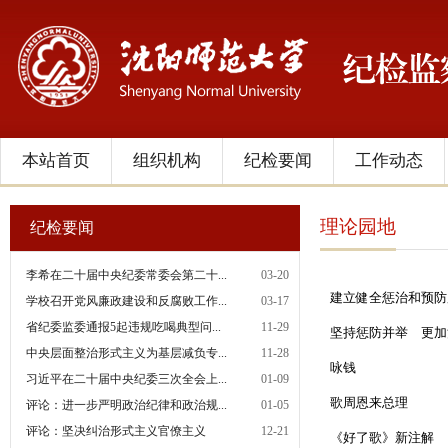
本站首页
组织机构
纪检要闻
工作动态
理论园地
纪检要闻
李希在二十届中央纪委常委会第二十...
03-20
建立健全惩治和预防
学校召开党风廉政建设和反腐败工作...
03-17
省纪委监委通报5起违规吃喝典型问...
11-29
坚持惩防并举 更加
中央层面整治形式主义为基层减负专...
11-28
咏钱
习近平在二十届中央纪委三次全会上...
01-09
歌周恩来总理
评论：进一步严明政治纪律和政治规...
01-05
评论：坚决纠治形式主义官僚主义
12-21
《好了歌》新注解