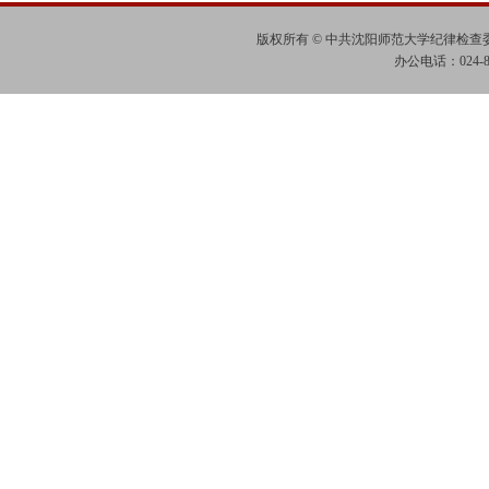
版权所有 © 中共沈阳师范大学纪律检
办公电话：024-865