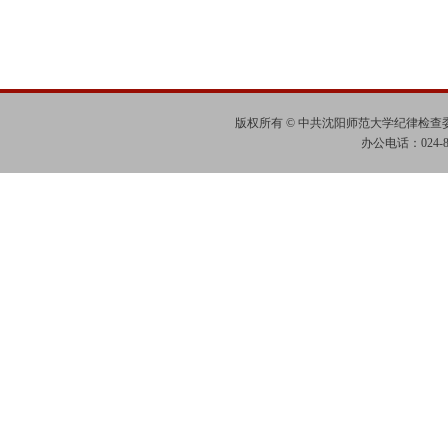
版权所有 © 中共沈阳师范大学纪律检
办公电话：024-865