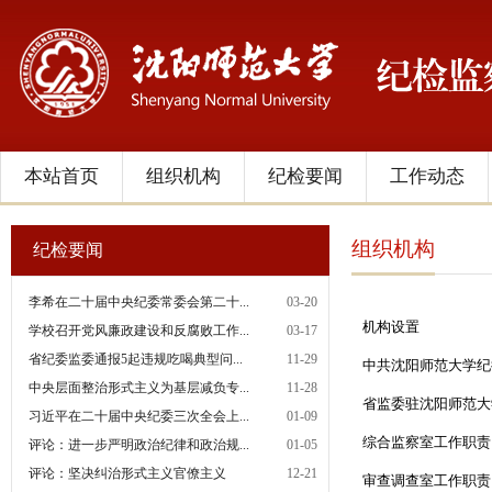
本站首页
组织机构
纪检要闻
工作动态
组织机构
纪检要闻
李希在二十届中央纪委常委会第二十...
03-20
机构设置
学校召开党风廉政建设和反腐败工作...
03-17
省纪委监委通报5起违规吃喝典型问...
11-29
中共沈阳师范大学纪
中央层面整治形式主义为基层减负专...
11-28
省监委驻沈阳师范大
习近平在二十届中央纪委三次全会上...
01-09
综合监察室工作职责
评论：进一步严明政治纪律和政治规...
01-05
评论：坚决纠治形式主义官僚主义
12-21
审查调查室工作职责