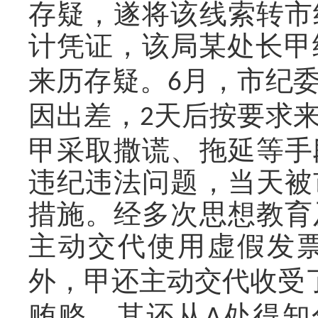
存疑，遂将该线索转市
计凭证，该局某处长甲
来历存疑。
月，市纪
6
因出差，
天后按要求
2
甲采取撒谎、拖延等手
违纪违法问题，当天被
措施。经多次思想教育
主动交代使用虚假发
外，甲还主动交代收受
贿赂，其还从
处得知