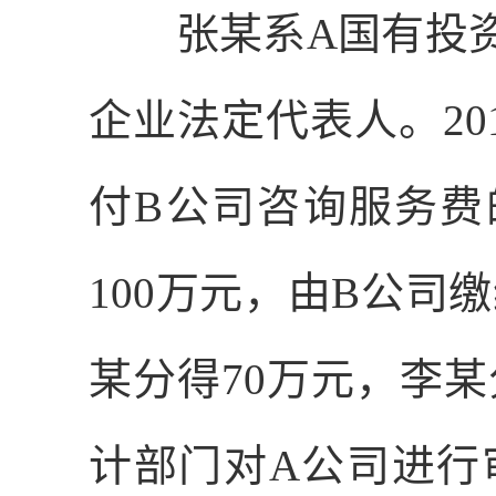
张某系
A
国有投
企业法定代表人。
20
付
B
公司咨询服务费
100
万元，由
B
公司缴
某分得
70
万元，李某
计部门对
A
公司进行