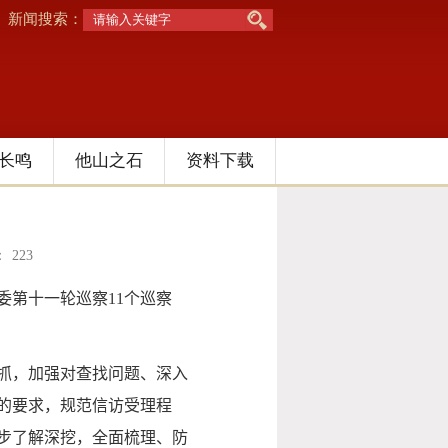
新闻搜索：
长鸣
他山之石
资料下载
：
223
委第十一轮巡察
11
个巡察
抓，加强对查找问题、深入
的要求，规范信访受理程
步了解深挖，全面梳理、防