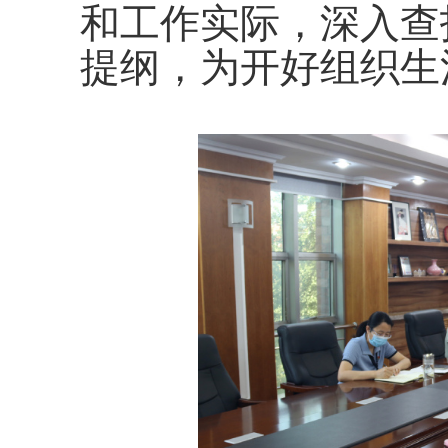
和工作实际，深入查
提纲，为开好组织生