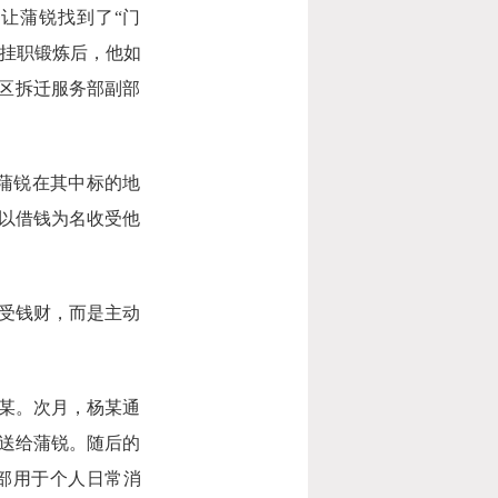
让蒲锐找到了“门
子挂职锻炼后，他如
发区拆迁服务部副部
谢蒲锐在其中标的地
以借钱为名收受他
受钱财，而是主动
某。次月，杨某通
送给蒲锐。随后的
部用于个人日常消