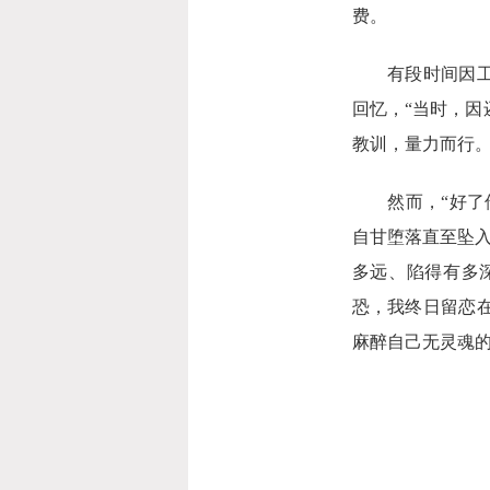
费。
有段时间因工作
回忆，“当时，
教训，量力而行。
然而，“好了伤
自甘堕落直至坠
多远、陷得有多
恐，我终日留恋
麻醉自己无灵魂的肉