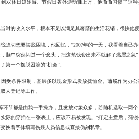
，到双休日短途游、节假日省外游动辄上万，他渐渐习惯了这种
时的收入水平，根本不足以满足其奢靡的生活花销，很快他便
迫切想要摆脱困境，他回忆，“2007年的一天，我看着自己办
表，脑中突然闪过一个念头，把这笔钱套出来不就解了燃眉之急”
了第一个摆脱困境的“机会”。
受条件限制，基层多以现金形式发放抚恤金。蒲锐作为办公
领取人登记等工作。
环节都是由我一手操办，且发放对象众多，若随机选取一两个
和实际的穿插在一张表上，应该不易被发现。”打定主意后，蒲锐
还变换着字体填写伤残人员信息或直接伪刻私章。