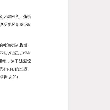
又大肆网贷。蒲锐
也反复教育我汲取
的教诲抛诸脑后，
不知道自己走得有
拒绝，为了逃避惶
填补内心的空虚，
编辑 郭兴）