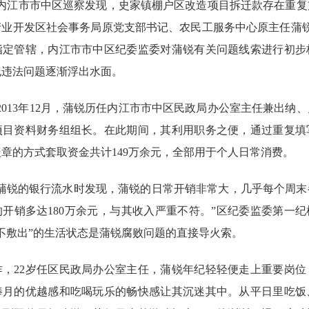
，内江市市中区巡察发现，史家镇棚户区改造项目拆迁款存在重复
业开发区社会事务局原党支部书记、农民工服务中心原主任蒲锐。
指定管辖，内江市市中区纪委监委对蒲锐有关问题线索进行初步
纪违法问题逐渐浮出水面。
2013年12月，蒲锐历任内江市市中区民政局办公室主任兼出纳
项目资料财务组组长。在此期间，其利用职务之便，通过重复填
章的方式套取资金共计149万余元，全部用于个人日常消费。
锐的银行流水时发现，蒲锐的日常开销非常大，几乎每个周末
开销多达180万余元，与其收入严重不符。”区纪委监委第一
不敷出”的生活状态是蒲锐腐败问题的直接导火索。
，22岁任区民政局办公室主任，蒲锐年纪轻轻便走上重要岗位
捧月的优越感和吃喝玩乐的畅快感让其沉迷其中。从平日里吃饭