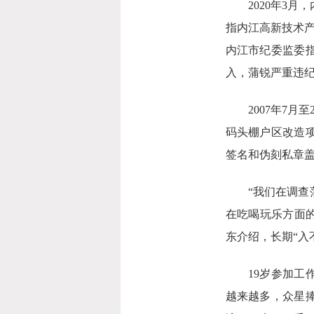
2020年3月
指内江高新技术产
内江市纪委监委
入，蒲锐严重违
2007年7月至
码头棚户区改造
签名和伪刻私章盖
“我们在调查蒲
在吃喝玩乐方面的
东介绍，长期“入
19岁参加工作
越来越多，众星