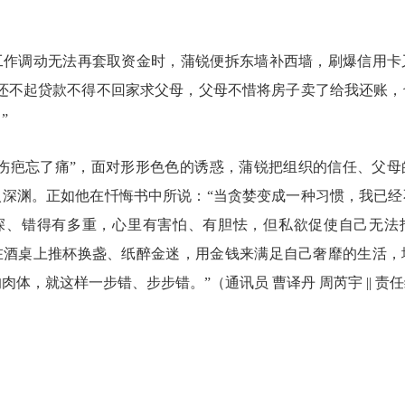
调动无法再套取资金时，蒲锐便拆东墙补西墙，刷爆信用卡
因还不起贷款不得不回家求父母，父母不惜将房子卖了给我还账，
”
疤忘了痛”，面对形形色色的诱惑，蒲锐把组织的信任、父母
入深渊。正如他在忏悔书中所说：“当贪婪变成一种习惯，我已经
深、错得有多重，心里有害怕、有胆怯，但私欲促使自己无法
在酒桌上推杯换盏、纸醉金迷，用金钱来满足自己奢靡的生活，
体，就这样一步错、步步错。”（通讯员 曹译丹 周芮宇 || 责任