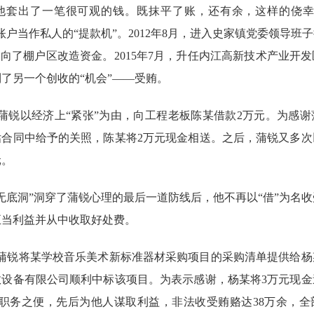
出了一笔很可观的钱。既抹平了账，还有余，这样的侥幸
账户当作私人的“提款机”。2012年8月，进入史家镇党委领导班
伸向了棚户区改造资金。2015年7月，升任内江高新技术产业开
了另一个创收的“机会”——受贿。
蒲锐以经济上“紧张”为由，向工程老板陈某借款2万元。为感
估合同中给予的关照，陈某将2万元现金相送。之后，蒲锐又多次
元。
底洞”洞穿了蒲锐心理的最后一道防线后，他不再以“借”为名收
正当利益并从中收取好处费。
，蒲锐将某学校音乐美术新标准器材采购项目的采购清单提供给杨
教设备有限公司顺利中标该项目。为表示感谢，杨某将3万元现金
用职务之便，先后为他人谋取利益，非法收受贿赂达38万余，全