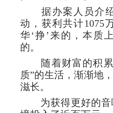
据办案人员介
动，获利共计
1075
华
‘
挣
’
来的，本质
的
。
随着财富的积累
质
”
的生活，
渐
渐地
滋长。
为获得更好的音