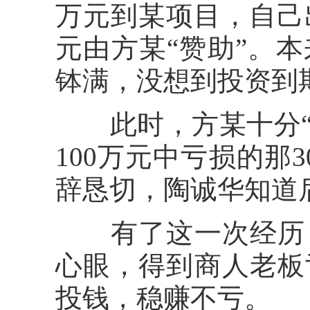
万元到某项目，自己
元由方某
“
赞助
”
。本
钵满，没想到投资到
此
时，方某十分
100
万元中亏损的那
3
辞恳切，
陶诚华
知道
有了这一次经历
心眼，得到
商人老板
投钱
，稳赚不亏
。