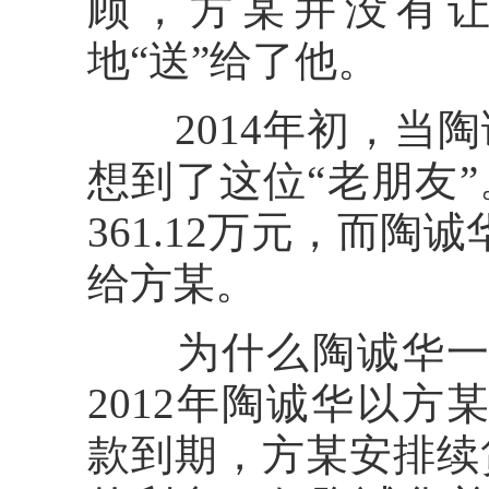
顾，方某并没有
地
“
送
”
给了他。
2014
年初，
当
陶
想到了这位
“
老朋友
”
361.12
万元，
而
陶诚
给
方
某
。
为什么
陶诚华
2012
年
陶诚华
以方
款到期，方某安排续