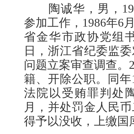
陶诚华
，男，
19
参加工作，
1986
年
6
省
金华市政协党组
日，浙江省纪委监委
问题立案审查调查。
籍、开除公职。同年
法院以受贿罪判处
月，并处罚金人民币
得予以没收，上缴国