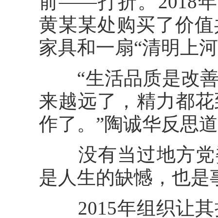
前
——打折。
2018
年
黄
某某处
购买了
价值
家具
和
一扇
“
清明上河
“
生活品质是改
来越远了，精力都花
作
了。
”
陶诚华
反思道
没有当过地方党
是人生的缺憾，也是
2015
年组织让其