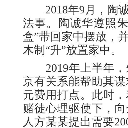
2018
年
9
月，
陶
法事。
陶诚华
遵照
盒
”
带回家中摆放，
木制
“
升
”
放置家中。
2019
年上半年，
京有关系能帮助
其
谋
元费用打点。此时，
赌徒心理驱使下，
向
人方某某提出需要
20