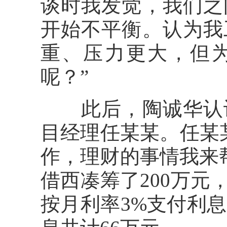
谈
时
我
发觉
，
我们之
开始不平衡。认为我
重、压力更大，但
呢？
”
此后
，陶诚华认
目经理任某某。任某
作，理财的事情我来
借西凑筹了
200
万元
按月利率
3%
支付利息