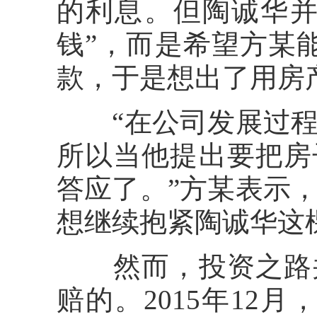
的利息。但
陶诚华
钱
”
，而是希望
方某
款，于是想出了用房
“
在公司发展过
所以当他提出要把房
答应
了
。
”
方某
表示
想
继续抱紧
陶诚华
这
然而，投资之路并
赔的。
2015
年
12
月