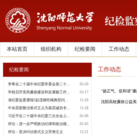
本站首页
组织机构
纪检要闻
工作动态
工作动态
纪检要闻
李希在二十届中央纪委常委会第二十...
03-20
“扬正气、促和谐”
学校召开党风廉政建设和反腐败工作...
03-17
省纪委监委通报5起违规吃喝典型问...
11-29
沈阳高校廉政公益美
中央层面整治形式主义为基层减负专...
11-28
习近平在二十届中央纪委三次全会上...
01-09
评论：进一步严明政治纪律和政治规...
01-05
评论：坚决纠治形式主义官僚主义
12-21