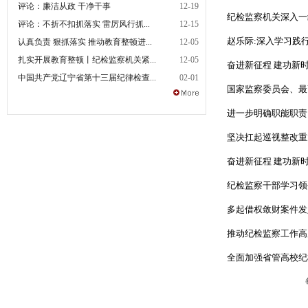
评论：廉洁从政 干净干事
12-19
纪检监察机关深入一
评论：不折不扣抓落实 雷厉风行抓...
12-15
赵乐际:深入学习践
认真负责 狠抓落实 推动教育整顿进...
12-05
扎实开展教育整顿丨纪检监察机关紧...
12-05
奋进新征程 建功新
中国共产党辽宁省第十三届纪律检查...
02-01
国家监察委员会、最
进一步明确职能职责
坚决扛起巡视整改重
奋进新征程 建功新时
纪检监察干部学习领
多起借权敛财案件发
推动纪检监察工作高
全面加强省管高校纪