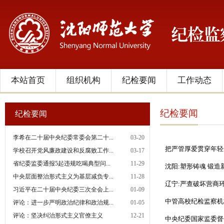
本站首页
组织机构
纪检要闻
工作动态
纪检要闻
纪检要闻
李希在二十届中央纪委常委会第二十...
03-20
把严管厚爱贯穿年轻
学校召开党风廉政建设和反腐败工作...
03-17
省纪委监委通报5起违规吃喝典型问...
11-29
沈阳:塑形铸魂 锻
中央层面整治形式主义为基层减负专...
11-28
辽宁:严查破坏营商
习近平在二十届中央纪委三次全会上...
01-09
中管高校纪检监察机
评论：进一步严明政治纪律和政治规...
01-05
评论：坚决纠治形式主义官僚主义
12-21
中央纪委国家监委督