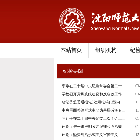
本站首页
组织机构
纪
纪检要闻
李希在二十届中央纪委常委会第二十...
03
学校召开党风廉政建设和反腐败工作...
03
省纪委监委通报5起违规吃喝典型问...
11
中央层面整治形式主义为基层减负专...
11
习近平在二十届中央纪委三次全会上...
01
评论：进一步严明政治纪律和政治规...
01
评论：坚决纠治形式主义官僚主义
12