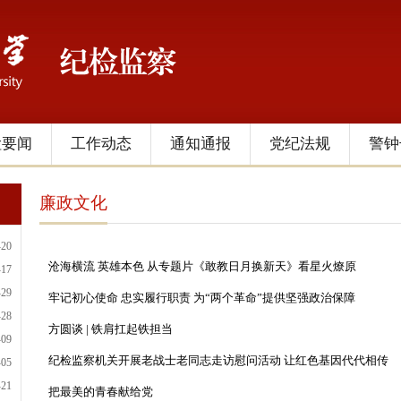
检要闻
工作动态
通知通报
党纪法规
警钟
廉政文化
-20
沧海横流 英雄本色 从专题片《敢教日月换新天》看星火燎原
-17
-29
牢记初心使命 忠实履行职责 为“两个革命”提供坚强政治保障
-28
方圆谈 | 铁肩扛起铁担当
-09
纪检监察机关开展老战士老同志走访慰问活动 让红色基因代代相传
-05
-21
把最美的青春献给党