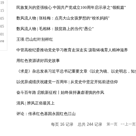
-19
民族复兴的坚强核心 中国共产党成立100周年启示录之“领航篇”
-15
数风流人物 | 张桂梅：点亮大山女孩梦想的“校长妈妈”
-05
-05
数风流人物 | 毛相林：脱贫路上的当代“愚公”
-01
王瑛:巴山红叶别样红
中管高校纪委推动党史学习教育走深走实 汲取铸魂育人精神滋养
用红色资源讲好四史故事
《求是》杂志发表习近平总书记重要文章《以史为镜、以史明志，知
以优异成绩庆祝建党一百周年 | 从党史中坚定开拓前进信仰
奋斗百年路 启航新征程丨始终保持谦虚谨慎的作风
清风 | 辨风正俗最其上
评论：传承红色基因永固红色江山
每页
16
记录
总共
244
记录
第一页
<<上一页